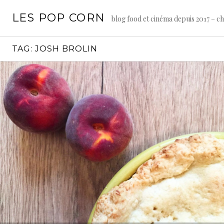
Skip
LES POP CORN
to
blog food et cinéma depuis 2017 – c
content
TAG:
JOSH BROLIN