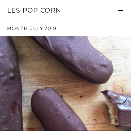
Skip
LES POP CORN
to
Tog
content
Sid
MONTH:
JULY 2018