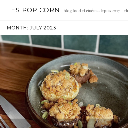
Skip
LES POP CORN
to
blog food et cinéma depuis 2017 – c
content
MONTH:
JULY 2023
29 July 2023