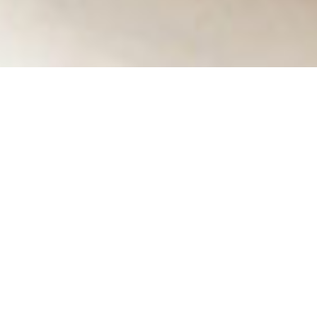
Dresser
le bilan ciné de l’année
donne l’occasion de
retrouver quelques réalisateurs, et avec eux, leurs
précédents films. En consacrant
Silvio
, j’ai retrouvé
Paolo Sorrentino
… et l’envie irrépressible de revoir
son chef-d’œuvre :
La Grande Belleza
.