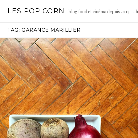
Skip
LES POP CORN
to
blog food et cinéma depuis 2017 – c
content
TAG:
GARANCE MARILLIER