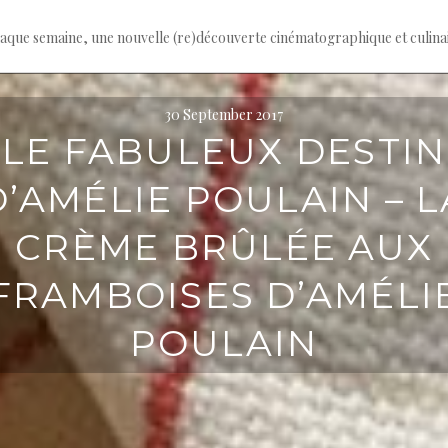
haque semaine, une nouvelle (re)découverte cinématographique et culina
30 September 2017
LE FABULEUX DESTIN
D’AMÉLIE POULAIN – L
CRÈME BRÛLÉE AUX
FRAMBOISES D’AMÉLI
POULAIN