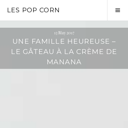
Skip
LES POP CORN
to
Tog
content
Sid
13 May 2017
UNE FAMILLE HEUREUSE –
LE GÂTEAU À LA CRÈME DE
MANANA