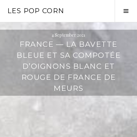
Skip
LES POP CORN
to
Tog
content
Sid
4 September 2021
FRANCE — LA BAVETTE
BLEUE ET SA COMPOTÉE
D’OIGNONS BLANC ET
ROUGE DE FRANCE DE
MEURS