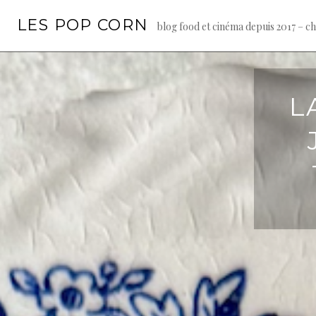
Skip
LES POP CORN
to
blog food et cinéma depuis 2017 – c
content
L